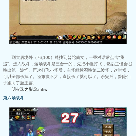
到大唐境外（76,100）处找到普陀仙女，一番对话后点击“我
追”。进入战斗，这场战斗是三合一的，先把小怪打飞，然后主怪会召
唤出第一波怪。再次打飞小怪后，主怪继续召唤第二波怪，这时候，
可以全部杀掉了。怪难度不大，直接杀了就可以了。杀完后，普陀仙
子跑向了魔王寨。
明火珠之影⑤.mhw
第六场战斗