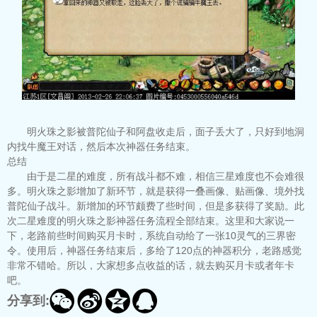
明火珠之影被普陀仙子和阿盘收走后，面子丢大了，只好到地洞
内找牛魔王对话，然后本次神器任务结束。
总结
由于是二星的难度，所有战斗都不难，相信三星难度也不会难很
多。明火珠之影增加了新环节，就是获得一叠画像、贴画像、境外找
普陀仙子战斗。新增加的环节颇费了些时间，但是多获得了奖励。此
次二星难度的明火珠之影神器任务流程全部结束。这里和大家说一
下，老路前些时间购买月卡时，系统自动给了一张10灵气的三界密
令。使用后，神器任务结束后，多给了120点的神器积分，老路感觉
非常不错哈。所以，大家想多点收益的话，就去购买月卡或者年卡
吧。




分享到: