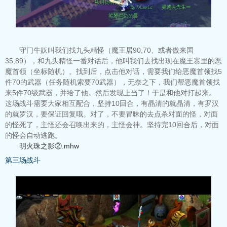
守门牛妖叫我们找九头精怪（魔王居90,70、或者傲来国
35,89），和九头精怪一番对话后，他叫我们去找出现在魔王寨里的恶
魔首领（坐标随机）。找到后，点击他对话，需要我们给恶魔首领找5
件70的武器（任务随机索要70武器），无奈之下，我们帮恶魔首领找
来5件70级武器，并给了他。然后发现上当了！于是和他对打起来。
这场战斗需要大家相互配合，坚持10回合，有晶清的就晶清，有罗汉
的就罗汉，要保证回复哦。对了，不要冒昧的去点杀对面的怪，对面
的怪死了，主怪还会召唤出来的，主怪会神。坚持完10回合后，对面
的怪会自动逃跑。
明火珠之影②.mhw
第三场战斗