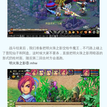
战斗结束后，我们准备把明火珠之影交给牛魔王，不巧路上碰上
了普陀仙子和阿盘。这时候大家不要杀，直接把明火珠之影用暗器的
形式扔给对面。随后第二回合对方会逃跑。
明火珠之影⑧.mhw