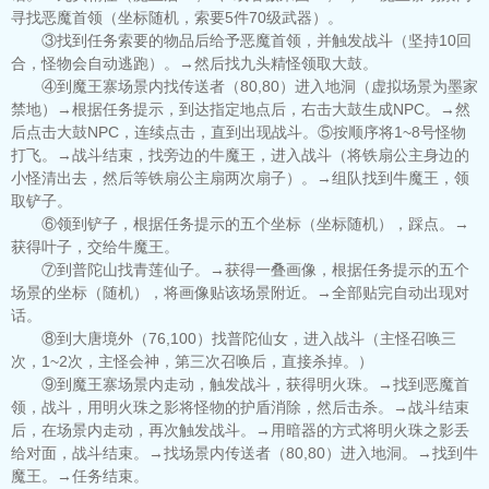
寻找恶魔首领（坐标随机，索要5件70级武器）。
③找到任务索要的物品后给予恶魔首领，并触发战斗（坚持10回
合，怪物会自动逃跑）。→然后找九头精怪领取大鼓。
④到魔王寨场景内找传送者（80,80）进入地洞（虚拟场景为墨家
禁地）→根据任务提示，到达指定地点后，右击大鼓生成NPC。→然
后点击大鼓NPC，连续点击，直到出现战斗。⑤按顺序将1~8号怪物
打飞。→战斗结束，找旁边的牛魔王，进入战斗（将铁扇公主身边的
小怪清出去，然后等铁扇公主扇两次扇子）。→组队找到牛魔王，领
取铲子。
⑥领到铲子，根据任务提示的五个坐标（坐标随机），踩点。→
获得叶子，交给牛魔王。
⑦到普陀山找青莲仙子。→获得一叠画像，根据任务提示的五个
场景的坐标（随机），将画像贴该场景附近。→全部贴完自动出现对
话。
⑧到大唐境外（76,100）找普陀仙女，进入战斗（主怪召唤三
次，1~2次，主怪会神，第三次召唤后，直接杀掉。）
⑨到魔王寨场景内走动，触发战斗，获得明火珠。→找到恶魔首
领，战斗，用明火珠之影将怪物的护盾消除，然后击杀。→战斗结束
后，在场景内走动，再次触发战斗。→用暗器的方式将明火珠之影丢
给对面，战斗结束。→找场景内传送者（80,80）进入地洞。→找到牛
魔王。→任务结束。