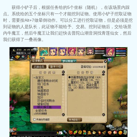
获得小铲子后，根据任务给的5个坐标（随机），在该场景内踩
点。系统给的五个坐标只有一个才能挖到证物。使用小铲子挖取证物
时，需要按Alt+7做晕倒动作。可以分工进行挖取证物，但是必须是挖
到证物的人是队长，此证物不能给予、交易。挖到证物后，交给场景
内牛魔王，然后牛魔王让我们赶快去普陀山潮音洞找青莲仙女，然后
我们获得了一叠画像。