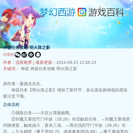
神器任务攻略-明火珠之影




分享到:
作者：流夜晓梦 |
最新更新：
2014-08-21 12:56:23
关键词：
神器
神器任务攻略
明火珠之影
原作者：曼德夫先生。
神器任务【明火珠之影】增加了新环节，各位喜欢刷神器的朋友
要注意下哦。
总体流程
①领取任务——天宫云霄殿杨戬。
②到魔王寨找守门牛妖（28,26）对话触发任务。→到魔王寨场景
内随便逛，触发战斗，要杀三场。→再次找到守门牛妖（28,26）对
话。→九头精怪（魔王居90,70、或者傲来国35,89）→魔王寨场景内