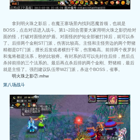
拿到明火珠之影后，在魔王寨场景内找到恶魔首领，也就是
BOSS，点击对话进入战斗。第1~2回合需要大家用明火珠之影扔给对
面的怪，打破对面怪的护盾。对面怪的护短全部被打掉后，就可以杀
了。后排两个金刚ST门派，伤害比较高。主怪和主怪旁边的两个野猪
精都是DT门派，擅长后发或者横扫千军，伤害略高。前排两个夜罗刹
和鬼将都是法系，秒的比较疼。有封系的话可以先封住后排，然后点
杀掉前排的三个法系的。最后再点杀后排的两个金刚、野猪精，最后
就是主怪了。强烈建议队伍带WZ门派，杀这个BOSS，省事。
明火珠之影⑦.mhw
第八场战斗