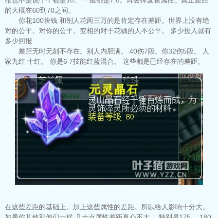
的大概在60到70之间。
你花100块钱 和别人花两三万的是肯定存在差距。世界上没有绝
对的公平。对你的公平。变相的对于花钱的人不公平。 多少投入就有
多少回报
差距无时无刻不存在。别人内胆满。 40伤7段。你32伤5段。 人
家九红 十红。 你是6 7技能红蓝混合。 这些都是已经存在的差距。
在这些差距的基础上。加上这些属性的差距。所以给人影响十分大。
如果你其他和他们一样 几十点属性差距真心不大。 特别是175。 180