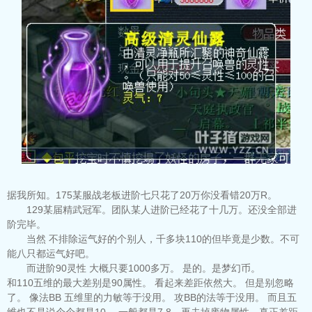
据我所知。175某服战老板进阶七只花了20万你没看错20万R。
129某届精武冠军。团队某人进阶已经花了十几万。还没全部进
阶完毕。
当然 不排除运气好的个别人，千多块110的但毕竟是少数。不可
能八只都运气好吧。
而进阶90灵性 大概只要1000多万。 是的。是梦幻币。
和110五维的最大差别是90属性。 看起来差距依然大。 但是别忽略
了。 像法BB 五维里的力敏等于没用。 攻BB的法等于没用。 而且五
维也不是说个个都是10。 一般都是7.8。再去掉废物属性。真正差距