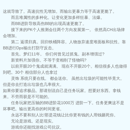
这就导致了。高速抗性无增加。而输出更暴力等于高速更脆了。
而且堆属性的多种化。让变化更加多样狂暴、法爆。
而BB进阶导致高伤BB的出现高速更脆了。
接下来的PK个人推测会往两个方向发展第一。 依然高CH出场律
会增加。
第二 返璞归真。回归铁桶阵容。人物放弃速度堆面板和抗性。靠
BB进行Dps输出打防守反击。
首先。梦幻11年。 你们何曾见过抓鬼。副本增强过?
新资料片加强你。不等于变相削了怪物吗?
以前开眼20个鬼成就满满。 现在不开眼20个。相信很多人也做得
到吧。30个 相信部分人也拿过
灵饰 系统只要在线。 都会送你。 虽然出垃圾的可能性毕竟大。
但是你去打造出垃圾也几率很大。
如果你要追求极品。那请别说自己是任务玩家。想要好东西。拿钱
来。不劳而获是不可能的。
任务玩家把压轴的BB进阶花1000万 进阶一下。任务更爽这不是
坏事吧。输出更高你的时间更省。
永远不要和别人比!那是花钱让比你更有钱的人用钱砸死你。
无论是游戏。还是现实。
游戏你还能找游戏公司抗议。