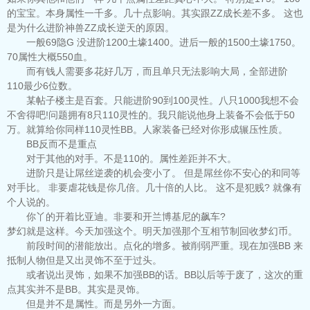
的宝宝。本身属性一千多。几十点影响。其实跟ZZ成长差不多。 这也
是为什么进阶神兽ZZ成长逆天的原因。
一般69隐G 没进阶1200土壕1400。进后一般的1500土壕1750。
70属性大概550血。
而有钱人需要多花好几万，而且单只无法影响大局，全部进阶
110最少6位数。
某帖子楼主是百套。只能进阶90到100灵性。八只1000我想不会
不舍得吧!问题拥有8只110灵性的。我只能说他身上装备不会低于50
万。就算给你同样110灵性BB。人家装备已经对你形成辗压性质。
BB反而不是重点
对于其他的对手。不是110的。属性差距并不大。
进阶只是让屌丝逆袭的机会变小了。 但是屌丝你不安心的和同等
对手比。 非要虐花钱是你几倍。几十倍的人比。 这不是犯贱? 就像有
个人说的。
你丫的开着比亚迪。非要和开兰博基尼的飙车?
梦幻就是这样。今天加强这个。明天加强那个互相节制回收梦幻币。
前段时间的潜能放出。点化的增多。被削弱严重。现在加强BB 来
抵制人物但是又出灵饰不至于过头。
或者说出灵饰，如果不加强BB的话。BB以后等于废了，这次的重
点其实并不是BB。其实是灵饰。
但是并不是属性。而是另外一方面。